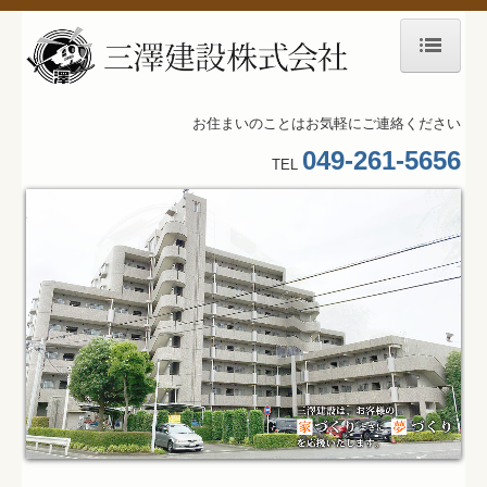
ホーム
お住まいのことはお気軽にご連絡ください
経営ビジョン
049-261-5656
TEL
施工事例
公共施設
賃貸マンション
福祉施設
教育施設
神社仏閣
戸建住宅
LIXIL水廻りのご紹介