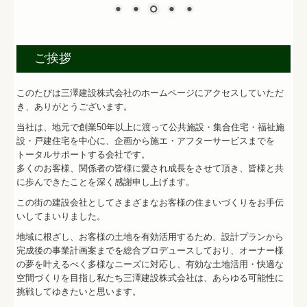
家づくりのステップ
土地活用のメリットと流れ
ご挨拶
安心の保証制度
このたびは三澤建設株式会社のホームページにアクセスしていただ
き、ありがとうございます。
会社案内
当社は、地元で創業50年以上に渡って公共施設・集合住宅・福祉施
お問合せ
設・戸建住宅を中心に、企画から施エ・アフターサービスまでを
トータルサポートする会社です。
多くのお客様、関係者の皆様に愛され成長をさせて頂き、皆様と共
プライバシーポリシー
に歩んできたことを深く感謝申し上げます。
この街の建設会社としてさまざまなお客様の住まいづくりをお手伝
いしてまいりました。
地域に根ざし、お客様の土地を有効活用するため、設計プランから
完成後の事業計画案までを総合プロデュースしており、オーナー様
の夢を叶えるべく多様なニーズに対応し、有効な土地活用・快適な
空間づくりを目指し私たち三澤建設株式会社は、あらゆる可能性に
挑戦してゆきたいと思います。