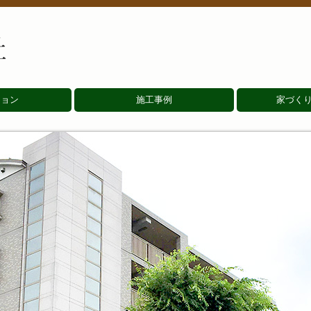
ジョン
施工事例
家づく
公共施設
賃貸マンション
福祉施設
教育施設
神社仏閣
戸建住宅
LIXIL水廻りのご紹介