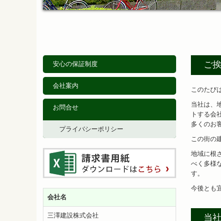
ご
安心の保証制度
会社案内
このたび
当社は、
お問合せ
トする会
多くのお
プライバシーポリシー
この街の
地域に根
べく多様
す。
今後とも
会社名
三澤建設株式会社
当