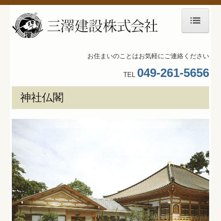
ホーム
お住まいのことはお気軽にご連絡ください
経営ビジョン
049-261-5656
TEL
施工事例
神社仏閣
公共施設
賃貸マンション
福祉施設
教育施設
神社仏閣
戸建住宅
LIXIL水廻りのご紹介