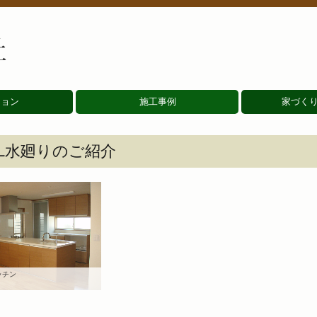
ジョン
施工事例
家づく
公共施設
賃貸マンション
福祉施設
教育施設
神社仏閣
戸建住宅
LIXIL水廻りのご紹介
XIL水廻りのご紹介
ッチン